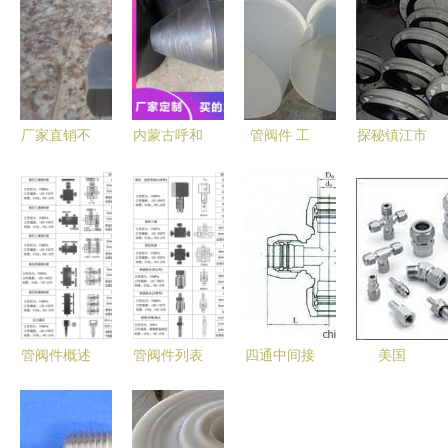
厂家直销不
内蒙古呼和
管阀件 工
探秘镇江市
锈钢针型阀
浩特市神达
业脉络中的
瑞天管阀件
图片大全 |
管阀件（分
关键枢纽
有限公司
扬中市成中
公司）耐腐
专业制造与
仪表管阀件
蚀塑料管阀
创新服务的
厂专业供应
件产品解析
引领者
与应用
管阀件概述
管阀件列表
四通中间接
美国
与核心部件
工业与民用
头 连接关
Swagelok
列表
管道系统中
键，品质先
世伟洛克高
的核心组件
行——扬中
压管阀件在