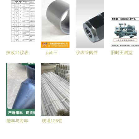
件
管阀件 关
工业管路中
DAD10-10
MAXIMATOR
键连接技术
的精密控制
Q11F-
品牌引领压
详解
核心
T201 优质
力技术与系
产品的核心
统集成新高
价值选购指
度
南
技改14仪表
pph三
仪表管阀件
旧时王谢堂
管阀件采购
通|pph|晟
价格与品质
前燕，飞入
清单及审批
明管阀件
之选 海蓝
寻常百姓家
表编制要求
查看
仪表的稳定
——冷链物
性优势及其
流，改变生
市场价值
活
陆丰与海丰
璞埖125管
地区聚丙烯
阀件产品图